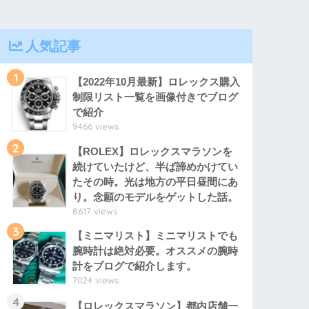
人気記事
1
【2022年10月最新】ロレックス購入
制限リスト一覧を画像付きでブログ
で紹介
9466 views
2
【ROLEX】ロレックスマラソンを
続けていたけど、半ば諦めかけてい
たその時。光は地方の平日昼間にあ
り。念願のモデルをゲットした話。
8617 views
3
【ミニマリスト】ミニマリストでも
腕時計は絶対必要。オススメの腕時
計をブログで紹介します。
7024 views
4
【ロレックスマラソン】都内店舗一