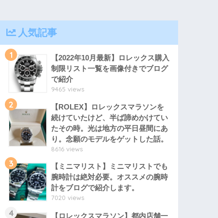
人気記事
1
【2022年10月最新】ロレックス購入
制限リスト一覧を画像付きでブログ
で紹介
9465 views
2
【ROLEX】ロレックスマラソンを
続けていたけど、半ば諦めかけてい
たその時。光は地方の平日昼間にあ
り。念願のモデルをゲットした話。
8616 views
3
【ミニマリスト】ミニマリストでも
腕時計は絶対必要。オススメの腕時
計をブログで紹介します。
7020 views
4
【ロレックスマラソン】都内店舗一