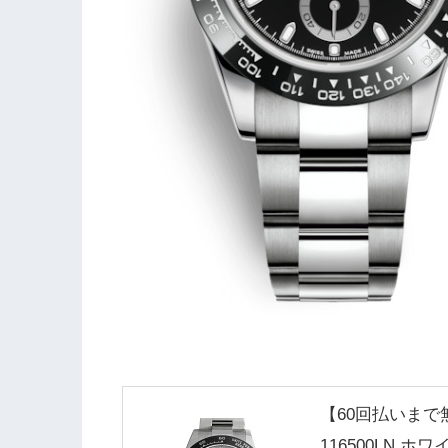
【60回払いまで
116500LN ホ