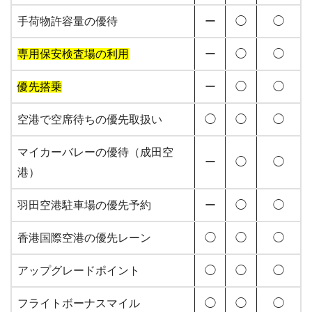
手荷物許容量の優待
ー
◯
◯
専用保安検査場の利用
ー
◯
◯
優先搭乗
ー
◯
◯
空港で空席待ちの優先取扱い
◯
◯
◯
マイカーバレーの優待（成田空
ー
◯
◯
港）
羽田空港駐車場の優先予約
ー
◯
◯
香港国際空港の優先レーン
◯
◯
◯
アップグレードポイント
◯
◯
◯
フライトボーナスマイル
◯
◯
◯