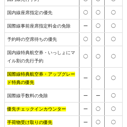
国内線座席指定の優先
◯
◯
◯
国際線事前座席指定料金の免除
ー
◯
◯
予約時の空席待ちの優先
◯
◯
◯
国内線特典航空券・いっしょにマ
◯
◯
◯
イル割の先行予約
国際線特典航空券・アップグレー
ー
◯
◯
ド特典の優先
国際線手数料の免除
ー
ー
◯
優先チェックインカウンター
ー
◯
◯
手荷物受け取りの優先
ー
◯
◯