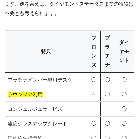
ます。逆を言えば、ダイヤモンドステータスまでの獲得は
不要とも考えられます。
ブ
プ
ダイ
ロ
ラ
特典
ヤモ
ン
チ
ンド
ズ
ナ
プラチナメンバー専用デスク
◯
◯
◯
ラウンジの利用
△
◯
◯
コンシュルジュサービス
ー
ー
◯
座席クラスアップグレード
◯
◯
◯
国内線先行予約
◯
◯
◯